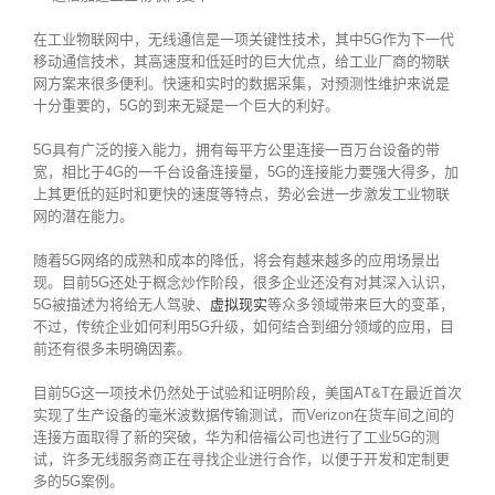
在工业物联网中，无线通信是一项关键性技术，其中5G作为下一代
移动通信技术，其高速度和低延时的巨大优点，给工业厂商的物联
网方案来很多便利。快速和实时的数据采集，对预测性维护来说是
十分重要的，5G的到来无疑是一个巨大的利好。
5G具有广泛的接入能力，拥有每平方公里连接一百万台设备的带
宽，相比于4G的一千台设备连接量，5G的连接能力要强大得多，加
上其更低的延时和更快的速度等特点，势必会进一步激发工业物联
网的潜在能力。
随着5G网络的成熟和成本的降低，将会有越来越多的应用场景出
现。目前5G还处于概念炒作阶段，很多企业还没有对其深入认识，
5G被描述为将给无人驾驶、
虚拟现实
等众多领域带来巨大的变革，
不过，传统企业如何利用5G升级，如何结合到细分领域的应用，目
前还有很多未明确因素。
目前5G这一项技术仍然处于试验和证明阶段，美国AT&T在最近首次
实现了生产设备的毫米波数据传输测试，而Verizon在货车间之间的
连接方面取得了新的突破，华为和倍福公司也进行了工业5G的测
试，许多无线服务商正在寻找企业进行合作，以便于开发和定制更
多的5G案例。