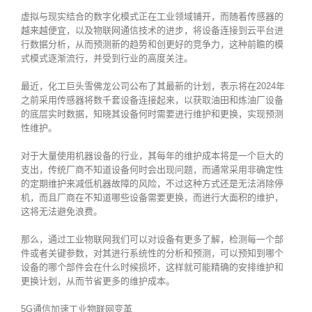
虚拟与现实结合的数字化模式正在工业领域铺开，而随着传感器的
越来越便宜，以及物联网通信技术的进步，将设备连接到云平台进
行数据分析，从而预测新的趋势和创更好的竞争力，这种前瞻的模
式模式逐渐流行，并受到行业的高度关注。
最近，化工巨头雪佛龙公司公布了其最新的计划，表示将在2024年
之前采用传感器将数千套设备连接起来，以获取油田和炼油厂设备
的底层实时数据，知晓其设备何时需要进行维护和更换，实现预测
性维护。
对于大量使用机器设备的行业，其每年的维护成本将是一个巨大的
支出，传统厂商不知道设备何时会出现问题，而通常采用非确定性
的定期维护来减低机器故障的风险，不过这种方式还是无法消除停
机，而且厂商在不知道哪些设备需要更换，而进行大面积的维护，
这将无法避免浪费。
那么，通过工业物联网我们可以对设备有更多了解，检测每一个部
件或者关键参数，对其进行系统性的分析和预测，可以预知到哪个
设备的哪个部件会在什么时候损坏，这样就可能精确的安排维护和
更换计划，从而节省更多的维护成本。
5G通信加速工业物联网变革