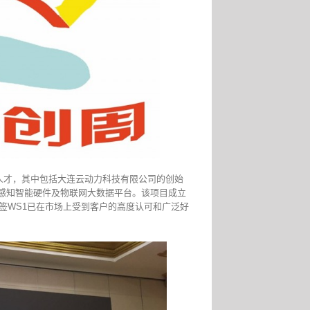
业人才，其中包括大连云动力科技有限公司的创始
感知智能硬件及物联网大数据平台。该项目成立
标签WS1已在市场上受到客户的高度认可和广泛好