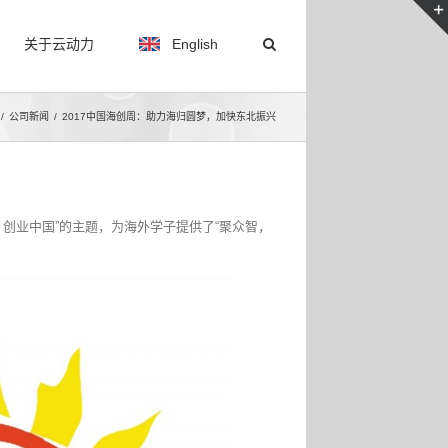
关于云动力
English
/
公司新闻
/
2017中国海创周：助力海归圆梦，加快东北振兴
，创业中国”的主题，为海外学子提供了“聚众智，