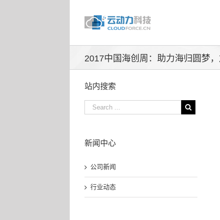
2017中国海创周：助力海归圆梦
站内搜索
新闻中心
公司新闻
行业动态