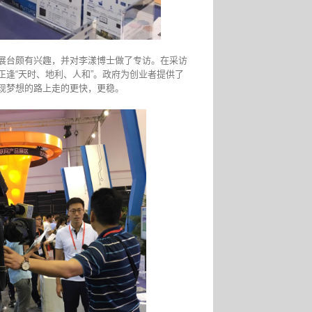
展台颇有兴趣，并对李漾博士做了专访。在采访
逢“天时、地利、人和”。政府为创业者提供了
现梦想的路上走的更快，更稳。