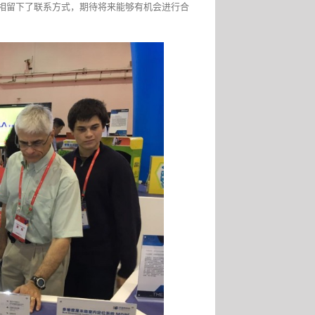
相留下了联系方式，期待将来能够有机会进行合