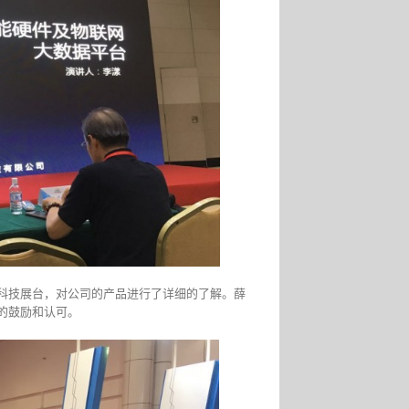
科技展台，对公司的产品进行了详细的了解。薛
的鼓励和认可。