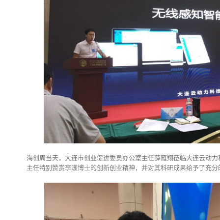
海创周当天，大连市创业促进委员办公室主任薛雁翔莅临大连云动力
主任特别赞赏李漾博士的创新创业精神，并对其科研成果给予了充分